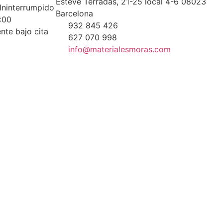
Esteve Terradas, 21-25 local 4-6 08023
 Ininterrumpido
Barcelona
:00
932 845 426
te bajo cita
627 070 998
info@materialesmoras.com